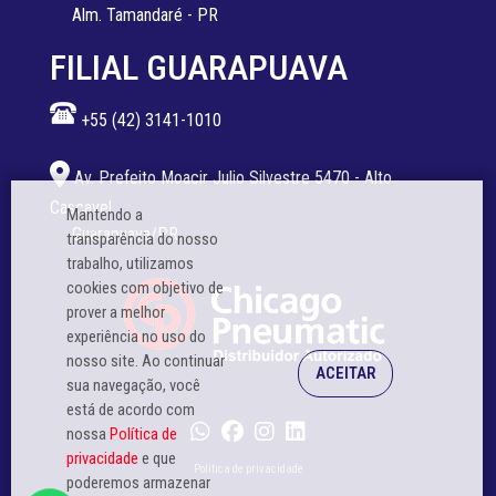
Alm. Tamandaré - PR
FILIAL GUARAPUAVA
+55 (42) 3141-1010
Av. Prefeito Moacir Julio Silvestre 5470 - Alto
Cascavel
Mantendo a
Guarapuava/PR
transparência do nosso
trabalho, utilizamos
cookies com objetivo de
prover a melhor
experiência no uso do
nosso site. Ao continuar
sua navegação, você
está de acordo com
nossa
Política de
privacidade
e que
Política de privacidade
poderemos armazenar